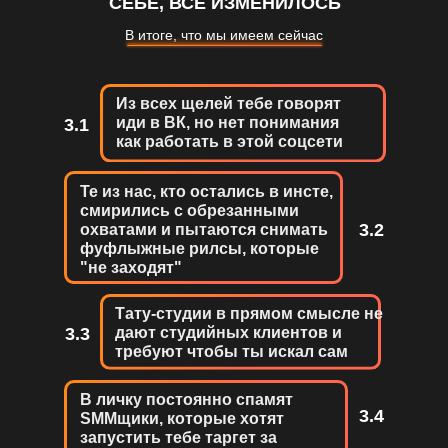
СЕБЕ, ВСЁ ИЗМЕНИЛОСЬ
В итоге, что мы имеем сейчас
Из всех щелей тебе говорят
иди в ВК, но нет понимания
3.1
как работать в этой соцсети
Те из нас, кто остались в инсте,
смирились с обрезанными
3.2
охватами и пытаются снимать
фуфлыжные рилсы, которые
"не заходят"
Тату-студии в прямом смысле не
3.3
дают студийных клиентов и
требуют чтобы ты искал сам
В личку постоянно спамят
3.4
SMMщики, которые хотят
запустить тебе таргет за