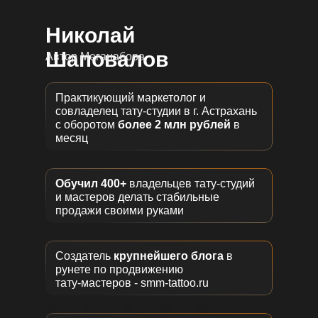
Николай
Шаповалов
Автор Меганабора
Практикующий маркетолог и
Хочу Меганабор
совладелец тату-студии в г. Астрахань
с оборотом
более 2 млн рублей
в
месяц
Обучил 400+
владельцев тату-студий
и мастеров делать стабильные
продажи своими руками
Создатель
крупнейшего блога
в
рунете по продвижению
тату-мастеров - smm-tattoo.ru