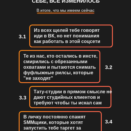
СЕБЕ, ВСЁ ИЗМЕНИЛОСЬ
В итоге, что мы имеем сейчас
Из всех щелей тебе говорят
иди в ВК, но нет понимания
3.1
как работать в этой соцсети
Те из нас, кто остались в инсте,
смирились с обрезанными
3.2
охватами и пытаются снимать
фуфлыжные рилсы, которые
"не заходят"
Тату-студии в прямом смысле не
3.3
дают студийных клиентов и
требуют чтобы ты искал сам
В личку постоянно спамят
3.4
SMMщики, которые хотят
запустить тебе таргет за