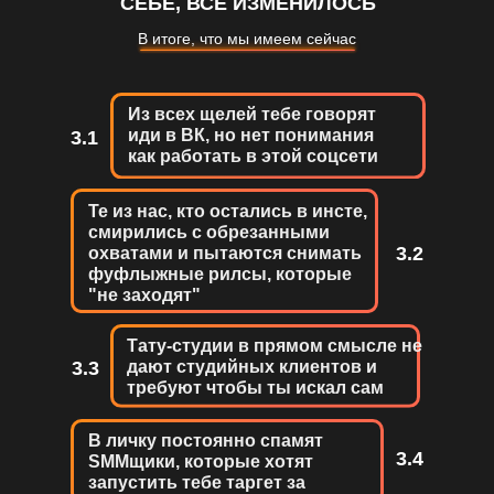
СЕБЕ, ВСЁ ИЗМЕНИЛОСЬ
В итоге, что мы имеем сейчас
Из всех щелей тебе говорят
иди в ВК, но нет понимания
3.1
как работать в этой соцсети
Те из нас, кто остались в инсте,
смирились с обрезанными
3.2
охватами и пытаются снимать
фуфлыжные рилсы, которые
"не заходят"
Тату-студии в прямом смысле не
3.3
дают студийных клиентов и
требуют чтобы ты искал сам
В личку постоянно спамят
3.4
SMMщики, которые хотят
запустить тебе таргет за